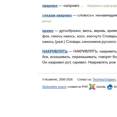
накриво
— на/крив/о …
Морфемно-орфографи
гледам накриво
— словосъч. ненавиждам,
речник
криво
— дугообразно, вкось, вкривь, криве
фок, сикось накось, косо, изогнуто Словарь
накось (разг.) Словарь синонимов русско
НАКРИВЛЯТЬ
— НАКРИВЛЯТЬ, накривить чт
бок, искашивать, перекашивать; говорят бо
Он накривил рот, скривил. Накривлять ро
© Academic, 2000-2026
Contact us:
Technical Support
,
Dictionaries export
, created on PHP,
Joomla,
Dr