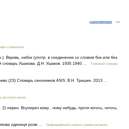
накривявам
арь-справочник
). Вкривь, набок (употр. в соединении со словом бок или без
ый словарь Ушакова. Д.Н. Ушаков. 1935 1940 …
Толковый словарь
криво (23) Словарь синонимов ASIS. В.Н. Тришин. 2013 …
 русского языка
. 2) перен. Всупереч кому , чому небудь, проти когось, чогось;
никова одиниця розм …
Орфографічний словник української мови