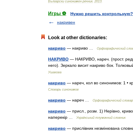
Български
синонимен
речник
.
2013
.
Игры ⚽
Нужно решить контрольную?
накривен
Look at other dictionaries:
накриво
— накриво …
Орфографический слов
НАКРИВО
— НАКРИВО, нареч. (прост. редк.
него). Зеркало висит накриво бок. Толков
Ушакова
накриво
— нареч, кол во синонимов: 1 • 
Словарь синонимов
накриво
— нареч …
Орфографический словарь
накриво
— присл., розм. 1) Нерівно, криво
наперекір …
Український тлумачний словник
накриво
— прислівник незмінювана слов