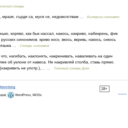
ческий словарь
 мразя, сърдя са, муся се, недоволствам …
Български синонимен
нько, коряво, как бык нассал, накось, накриво, набекрень, фик
 русских синонимов. криво косо, вкось, вкривь; накось, сикось
го языка …
Словарь синонимов
о, нагибать, наклонять, накренивать, наваливать на один
лее об уклоне от навеса. Не накривляй столба, ставь прямо.
ж (накривить не употр.),… …
Толковый словарь Даля
Advertising
18+
upal,
WordPress, MODx.