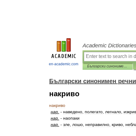
Academic Dictionarie
en-academic.com
Български синонимен речник
Български синонимен речни
накриво
накриво
нар
.
-
наведено
,
полегато
,
легнало
,
изкри
нар
.
-
наопаки
нар
.
-
зле
,
лошо
,
неправилно
,
криво
,
небл