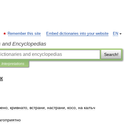
Remember this site
Embed dictionaries into your website
EN
s and Encyclopedias
Search!
Interpretations
к
вено
,
кривнато
,
встрани
,
настрани
,
косо
,
на
калъч
агоприятно